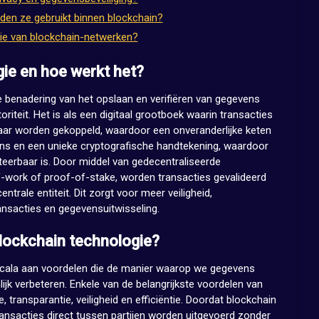
den ze gebruikt binnen blockchain?
ie van blockchain-netwerken?
gie en hoe werkt het?
e benadering van het opslaan en verifiëren van gegevens
iteit. Het is als een digitaal grootboek waarin transacties
kaar worden gekoppeld, waardoor een onveranderlijke keten
ens en een unieke cryptografische handtekening, waardoor
cteerbaar is. Door middel van gedecentraliseerde
ork of proof-of-stake, worden transacties gevalideerd
ntrale entiteit. Dit zorgt voor meer veiligheid,
ransacties en gegevensuitwisseling.
blockchain technologie?
scala aan voordelen die de manier waarop we gegevens
ijk verbeteren. Enkele van de belangrijkste voordelen van
, transparantie, veiligheid en efficiëntie. Doordat blockchain
transacties direct tussen partijen worden uitgevoerd zonder