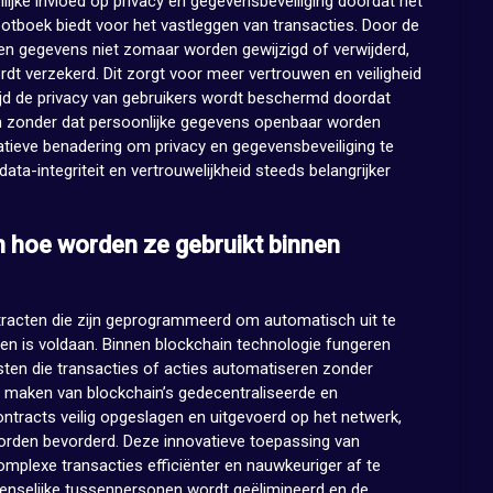
lijke invloed op privacy en gegevensbeveiliging doordat het
otboek biedt voor het vastleggen van transacties. Door de
nen gegevens niet zomaar worden gewijzigd of verwijderd,
rdt verzekerd. Dit zorgt voor meer vertrouwen en veiligheid
ertijd de privacy van gebruikers wordt beschermd doordat
n zonder dat persoonlijke gegevens openbaar worden
atieve benadering om privacy en gegevensbeveiliging te
ata-integriteit en vertrouwelijkheid steeds belangrijker
n hoe worden ze gebruikt binnen
ntracten die zijn geprogrammeerd om automatisch uit te
n is voldaan. Binnen blockchain technologie fungeren
sten die transacties of acties automatiseren zonder
 maken van blockchain’s gedecentraliseerde en
ontracts veilig opgeslagen en uitgevoerd op het netwerk,
orden bevorderd. Deze innovatieve toepassing van
omplexe transacties efficiënter en nauwkeuriger af te
nselijke tussenpersonen wordt geëlimineerd en de