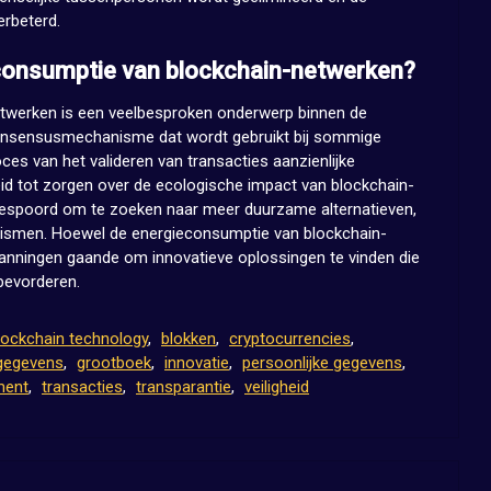
erbeterd.
econsumptie van blockchain-netwerken?
twerken is een veelbesproken onderwerp binnen de
onsensusmechanisme dat wordt gebruikt bij sommige
oces van het valideren van transacties aanzienlijke
leid tot zorgen over de ecologische impact van blockchain-
gespoord om te zoeken naar meer duurzame alternatieven,
smen. Hoewel de energieconsumptie van blockchain-
nspanningen gaande om innovatieve oplossingen te vinden die
 bevorderen.
lockchain technology
,
blokken
,
cryptocurrencies
,
gegevens
,
grootboek
,
innovatie
,
persoonlijke gegevens
,
ment
,
transacties
,
transparantie
,
veiligheid