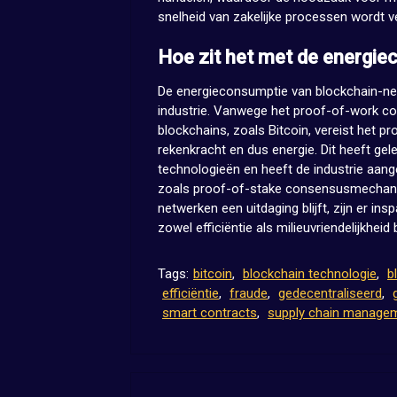
snelheid van zakelijke processen wordt v
Hoe zit het met de energi
De energieconsumptie van blockchain-ne
industrie. Vanwege het proof-of-work c
blockchains, zoals Bitcoin, vereist het pr
rekenkracht en dus energie. Dit heeft ge
technologieën en heeft de industrie aan
zoals proof-of-stake consensusmechani
netwerken een uitdaging blijft, zijn er i
zowel efficiëntie als milieuvriendelijkheid
Tags:
bitcoin
,
blockchain technologie
,
b
efficiëntie
,
fraude
,
gedecentraliseerd
,
smart contracts
,
supply chain manage