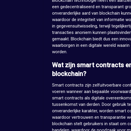
Blockchain technologie heeft een aanzien
een gedecentraliseerd en transparant gro
onveranderlijke aard van blockchain kun
waardoor de integriteit van informatie wo
in gegevensuitwisseling, terwijl tegelijk
transacties anoniem kunnen plaatsvinde
gemaakt. Blockchain biedt dus een innov
waarborgen in een digitale wereld waarin d
worden.
Wat zijn smart contracts e
blockchain?
Smart contracts zijn zelfuitvoerbare co
voeren wanneer aan bepaalde voorwaarde
smart contracts als digitale overeenkom
tussenkomst van derden. Door gebruik te
onveranderlijke karakter, worden smart c
waardoor vertrouwen en transparantie w
blockchain stelt gebruikers in staat om c
handelen, waardoor de noodzaak voor me