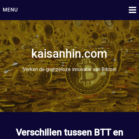
Ga
MENU
naar
de
inhoud
kaisanhin.com
Verken de grenzeloze innovatie van Bitcoin
Verschillen tussen BTT en