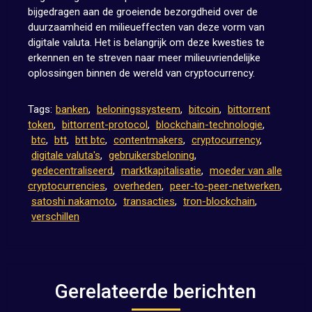
bijgedragen aan de groeiende bezorgdheid over de
duurzaamheid en milieueffecten van deze vorm van
digitale valuta. Het is belangrijk om deze kwesties te
erkennen en te streven naar meer milieuvriendelijke
oplossingen binnen de wereld van cryptocurrency.
Tags:
banken
,
beloningssysteem
,
bitcoin
,
bittorrent
token
,
bittorrent-protocol
,
blockchain-technologie
,
btc
,
btt
,
btt btc
,
contentmakers
,
cryptocurrency
,
digitale valuta's
,
gebruikersbeloning
,
gedecentraliseerd
,
marktkapitalisatie
,
moeder van alle
cryptocurrencies
,
overheden
,
peer-to-peer-netwerken
,
satoshi nakamoto
,
transacties
,
tron-blockchain
,
verschillen
Gerelateerde berichten