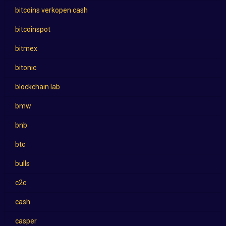
bitcoins verkopen cash
bitcoinspot
bitmex
bitonic
blockchain lab
bmw
bnb
btc
bulls
c2c
cash
casper