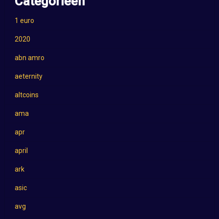
Categorieën
1 euro
2020
abn amro
aeternity
altcoins
ama
apr
april
ark
asic
avg