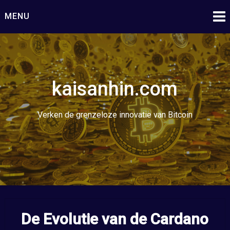
Ga
MENU
naar
de
inhoud
kaisanhin.com
Verken de grenzeloze innovatie van Bitcoin
De Evolutie van de Cardano