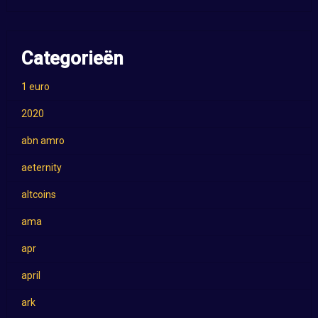
Categorieën
1 euro
2020
abn amro
aeternity
altcoins
ama
apr
april
ark