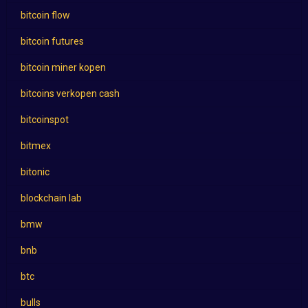
bitcoin flow
bitcoin futures
bitcoin miner kopen
bitcoins verkopen cash
bitcoinspot
bitmex
bitonic
blockchain lab
bmw
bnb
btc
bulls