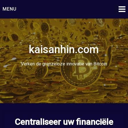
Ga
MENU
naar
de
inhoud
kaisanhin.com
Verken de grenzeloze innovatie van Bitcoin
Centraliseer uw financiële