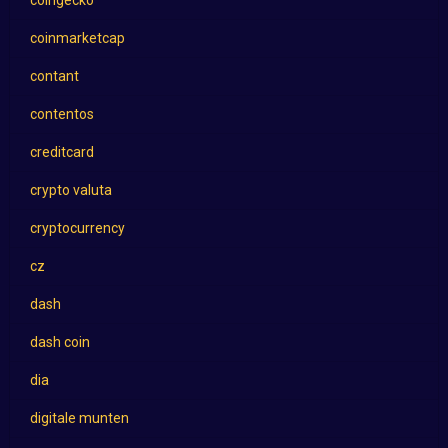
coingecko
coinmarketcap
contant
contentos
creditcard
crypto valuta
cryptocurrency
cz
dash
dash coin
dia
digitale munten