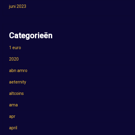
juni 2023
Categorieën
1 euro
2020
abn amro
aeternity
altcoins
ama
apr
april