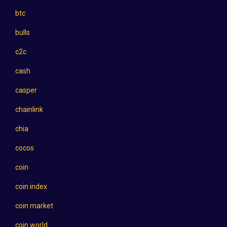
btc
bulls
c2c
cash
casper
chainlink
chia
cocos
coin
coin index
coin market
coin world