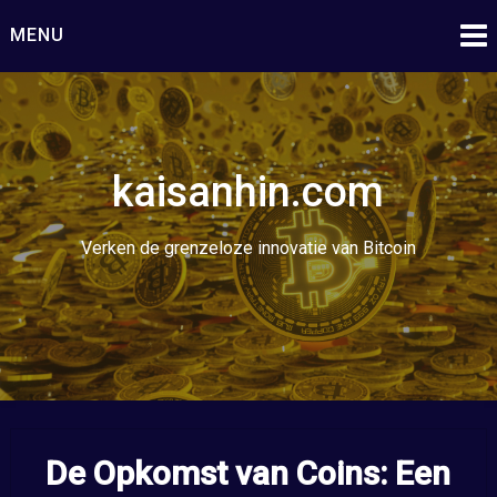
Ga
MENU
naar
de
inhoud
kaisanhin.com
Verken de grenzeloze innovatie van Bitcoin
De Opkomst van Coins: Een