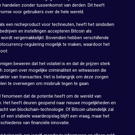
 te handelen zonder tussenkomst van derden. Dit heeft
tonomie voor gebruikers over de hele wereld.
als een nicheproduct voor techneuten, heeft het sindsdien
edrijven en instellingen accepteren Bitcoin als
 wordt vergemakkelijkt. Bovendien hebben verschillende
tocurrency-regulering mogelijk te maken, waardoor het
root.
ommigen beweren dat het volatiel is en dat de prijzen sterk
orgen over mogelijke criminaliteit en witwassen die
akter van transacties. Het is belangrijk om deze zorgen
len te overwegen om misbruik tegen te gaan.
nd fenomeen dat de potentie heeft om de wereld van
en. Het heeft deuren geopend naar nieuwe mogelijkheden en
t van blockchain-technologie. Of Bitcoin uiteindelijk zal
 of een stabiele waardeopslag blijft een vraag, maar het
schiedenis van financiële innovatie.