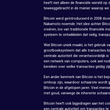
heeft niet alleen de financiële wereld op 
teweeggebracht in de manier waarop we w
Bitcoin werd geïntroduceerd in 2008 door
Nakamoto noemde. Het idee achter Bitcoi
creëren, los van traditionele financiële 
systeem te ontwikkelen dat veilig, transp
Wat Bitcoin uniek maakt, is het gebruik v
grootboeksysteem dat alle transacties bij
centrale autoriteit die verantwoordelijk i
een netwerk van computers, ook wel n
bereiken over welke transacties geldig z
Een ander kenmerk van Bitcoin is het bepe
omloop zijn, waardoor schaarste wordt ge
Bitcoin in de afgelopen jaren. Veel mensen
met goud, vanwege de inherente schaarst
Bitcoin heeft ook bijgedragen aan het con
een centrale autoriteit om transacties te 