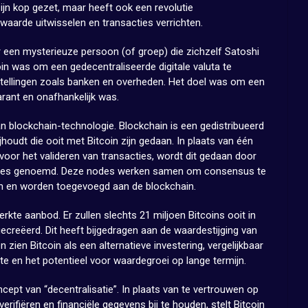
zijn kop gezet, maar heeft ook een revolutie
aarde uitwisselen en transacties verrichten.
 een mysterieuze persoon (of groep) die zichzelf Satoshi
n was om een gedecentraliseerde digitale valuta te
instellingen zoals banken en overheden. Het doel was om een
arant en onafhankelijk was.
an blockchain-technologie. Blockchain is een gedistribueerd
houdt die ooit met Bitcoin zijn gedaan. In plaats van één
s voor het valideren van transacties, wordt dit gedaan door
odes genoemd. Deze nodes werken samen om consensus te
ijn en worden toegevoegd aan de blockchain.
rkte aanbod. Er zullen slechts 21 miljoen Bitcoins ooit in
creëerd. Dit heeft bijgedragen aan de waardestijging van
 zien Bitcoin als een alternatieve investering, vergelijkbaar
e en het potentieel voor waardegroei op lange termijn.
cept van “decentralisatie”. In plaats van te vertrouwen op
verifiëren en financiële gegevens bij te houden, stelt Bitcoin