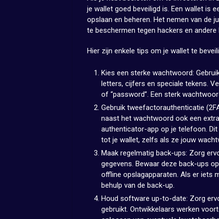
je wallet goed beveiligd is. Een wallet is 
opslaan en beheren. Het nemen van de jui
te beschermen tegen hackers en andere 
Hier zijn enkele tips om je wallet te beveil
Kies een sterke wachtwoord: Gebruik
letters, cijfers en speciale tekens.
of “password”. Een sterk wachtwoord 
Gebruik tweefactorauthenticatie (2FA
naast het wachtwoord ook een extra
authenticator-app op je telefoon. Di
tot je wallet, zelfs als ze jouw wac
Maak regelmatig back-ups: Zorg ervo
gegevens. Bewaar deze back-ups op m
offline opslagapparaten. Als er iets m
behulp van de back-up.
Houd software up-to-date: Zorg ervo
gebruikt. Ontwikkelaars werken voort