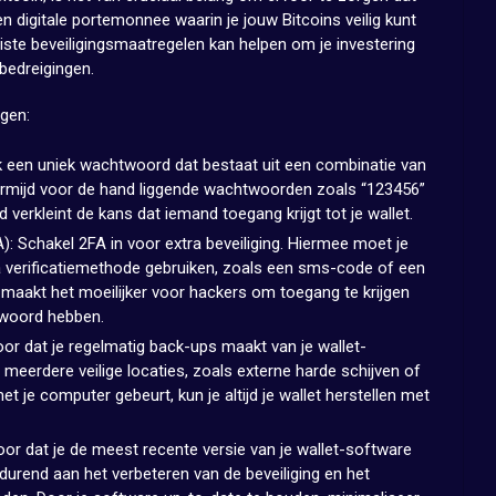
een digitale portemonnee waarin je jouw Bitcoins veilig kunt
ste beveiligingsmaatregelen kan helpen om je investering
bedreigingen.
igen:
 een uniek wachtwoord dat bestaat uit een combinatie van
 Vermijd voor de hand liggende wachtwoorden zoals “123456”
verkleint de kans dat iemand toegang krijgt tot je wallet.
): Schakel 2FA in voor extra beveiliging. Hiermee moet je
 verificatiemethode gebruiken, zoals een sms-code of een
t maakt het moeilijker voor hackers om toegang te krijgen
htwoord hebben.
or dat je regelmatig back-ups maakt van je wallet-
eerdere veilige locaties, zoals externe harde schijven of
et je computer gebeurt, kun je altijd je wallet herstellen met
or dat je de meest recente versie van je wallet-software
durend aan het verbeteren van de beveiliging en het