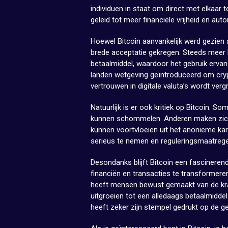
individuen in staat om direct met elkaar
geleid tot meer financiële vrijheid en au
Hoewel Bitcoin aanvankelijk werd gezien 
brede acceptatie gekregen. Steeds meer b
betaalmiddel, waardoor het gebruik ervan
landen wetgeving geïntroduceerd om cryp
vertrouwen in digitale valuta’s wordt verg
Natuurlijk is er ook kritiek op Bitcoin. S
kunnen schommelen. Anderen maken zich z
kunnen voortvloeien uit het anonieme kar
serieus te nemen en reguleringsmaatrege
Desondanks blijft Bitcoin een fascinere
financiën en transacties te transformer
heeft mensen bewust gemaakt van de krach
uitgroeien tot een alledaags betaalmiddel
heeft zeker zijn stempel gedrukt op de ge