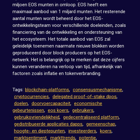
miljoen EOS munten in omloop. EOS heeft een
maximaal aanbod van 1 miljard munten. Het resterende
aantal munten wordt beheerd door het EOS-
ontwikkelingsteam voor verschillende doeleinden, zoals
financiering van de ontwikkeling en ondersteuning van
het ecosysteem. Het totale aanbod van EOS zal
geleidelijk toenemen naarmate nieuwe blokken worden
geproduceerd door block producers op het EOS-
netwerk. Het is belangrijk op te merken dat deze cijfers
kunnen veranderen na verloop van tijd, afhankelijk van
factoren zoals inflatie en tokenverbranding.
Tags:
blockchain-platforms
,
consensusmechanisme
,
cryptocurrencies
,
delegated proof-of-stake dpos
,
doelen
,
doorvoercapaciteit
,
economische
gebeurtenissen
,
eos koers
,
gebruikers
,
gebruiksvriendelijkheid
,
gedecentraliseerd platform
,
gedistribueerde applicaties dapps
,
gemeenschap
,
hoogte- en dieptepunten
,
investeerders
,
koers
,
marktsentiment
,
markttrends
,
potentie
,