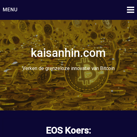
Ga
MENU
naar
de
inhoud
kaisanhin.com
Verken de grenzeloze innovatie van Bitcoin
EOS Koers: