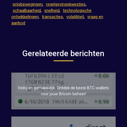
prijsbewegingen
,
regelgevingskwesties
,
schaalbaarheid
,
snelheid
,
technologische
ontwikkelingen
,
transacties
,
volatiliteit
,
vraag en
aanbod
Gerelateerde berichten
Veilig en gemakkelijk: Ontdek de beste BTC-wallets
voor jouw Bitcoin-beheer!