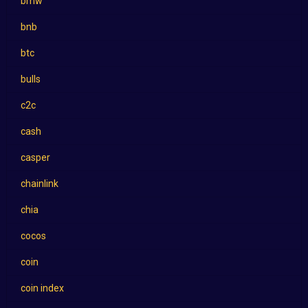
bmw
bnb
btc
bulls
c2c
cash
casper
chainlink
chia
cocos
coin
coin index