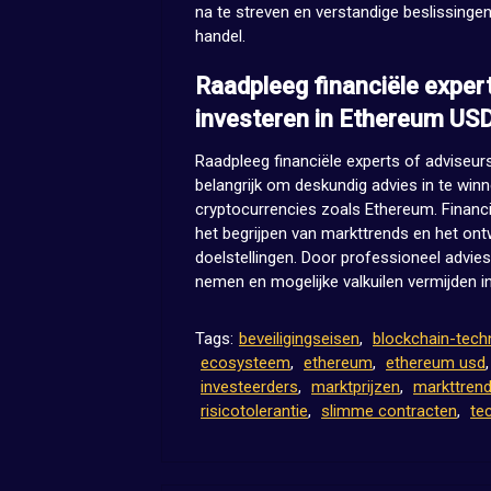
na te streven en verstandige beslissinge
handel.
Raadpleeg financiële experts
investeren in Ethereum USD
Raadpleeg financiële experts of adviseurs
belangrijk om deskundig advies in te winn
cryptocurrencies zoals Ethereum. Financië
het begrijpen van markttrends en het ontwi
doelstellingen. Door professioneel advies
nemen en mogelijke valkuilen vermijden in 
Tags:
beveiligingseisen
,
blockchain-tech
ecosysteem
,
ethereum
,
ethereum usd
investeerders
,
marktprijzen
,
markttren
risicotolerantie
,
slimme contracten
,
te