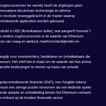
ryptocurrencies ter wereld, heeft de afgelopen jaren
 innovatieve blockchain-technologie en slimme
en revolutie teweeggebracht in de manier waarop
ntraliseerde applicaties worden gebouwd.
drukt in USD (Amerikaanse dollar), wat aangeeft hoeveel 1
als andere cryptocurrencies is de waarde van Ethereum
 basis van vraag en aanbod, marktomstandigheden en
ngrijk voor investeerders, handelaren en ontwikkelaars die
hereum. Het stelt hen in staat om de waarde van hun activa
nanciële beslissingen te nemen op basis van actuele
edecentraliseerde financiën (DeFi), non-fungible tokens
reum een stevige positie verworven als een leidende speler
iende adoptie en ontwikkeling binnen het Ethereum-netwerk
n invloed op de bredere financiële sector.