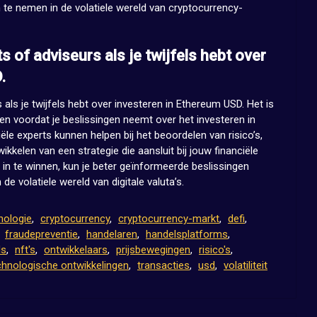
n te nemen in de volatiele wereld van cryptocurrency-
 of adviseurs als je twijfels hebt over
.
 als je twijfels hebt over investeren in Ethereum USD. Het is
en voordat je beslissingen neemt over het investeren in
le experts kunnen helpen bij het beoordelen van risico’s,
kkelen van een strategie die aansluit bij jouw financiële
 in te winnen, kun je beter geïnformeerde beslissingen
de volatiele wereld van digitale valuta’s.
nologie
,
cryptocurrency
,
cryptocurrency-markt
,
defi
,
,
fraudepreventie
,
handelaren
,
handelsplatforms
,
ds
,
nft's
,
ontwikkelaars
,
prijsbewegingen
,
risico's
,
chnologische ontwikkelingen
,
transacties
,
usd
,
volatiliteit