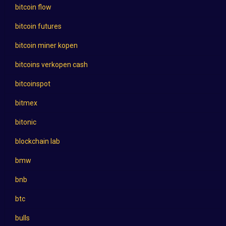
bitcoin flow
bitcoin futures
bitcoin miner kopen
bitcoins verkopen cash
bitcoinspot
bitmex
bitonic
blockchain lab
bmw
bnb
btc
bulls