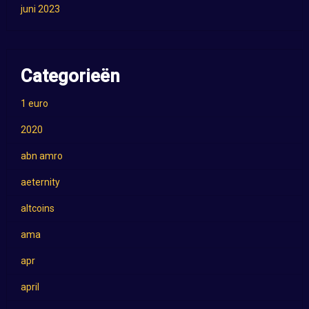
juni 2023
Categorieën
1 euro
2020
abn amro
aeternity
altcoins
ama
apr
april