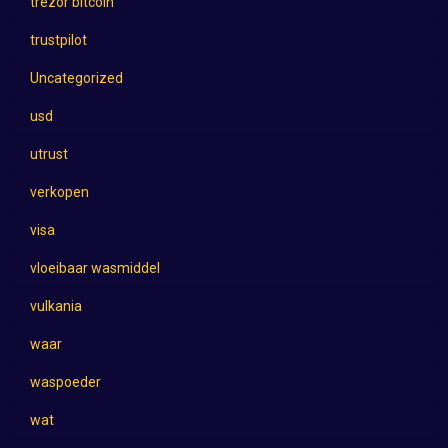
trezor bitcoin
trustpilot
Uncategorized
usd
utrust
verkopen
visa
vloeibaar wasmiddel
vulkania
waar
waspoeder
wat