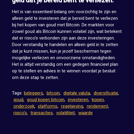
geld dat je bereid bent te verliezen.
Het is van essentieel belang om voorzichtig te zijn en
alleen geld te investeren dat je bereid bent te verliezen
bij het kopen van goud met Bitcoin. De markten voor
zowel goud als Bitcoin kunnen volatiel zijn, wat betekent
dat er risico’s verbonden zijn aan deze investeringen.
Door verstandig te handelen en alleen geld in te zetten
dat je kunt missen, kun je jezelf beschermen tegen
mogelijke verliezen en onvoorziene omstandigheden.
Het is altijd verstandig om een gedegen financieel plan
op te stellen en advies in te winnen voordat je besluit
om deze stap te zetten.
Tags:
beleggers
,
bitcoin
,
digitale valuta
,
diversificatie
,
goud
,
goud kopen bitcoin
,
investeren
,
kopen
,
onderzoek
,
platforms
,
regelgeving
,
rendement
,
risico's
,
transacties
,
volatiliteit
,
waarde