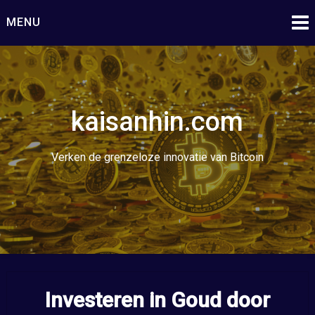
Ga
MENU
naar
de
inhoud
kaisanhin.com
Verken de grenzeloze innovatie van Bitcoin
Investeren in Goud door