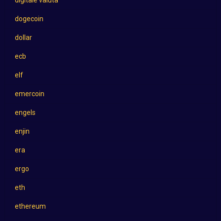
digitale valuta
dogecoin
dollar
ecb
elf
emercoin
engels
enjin
era
ergo
eth
ethereum