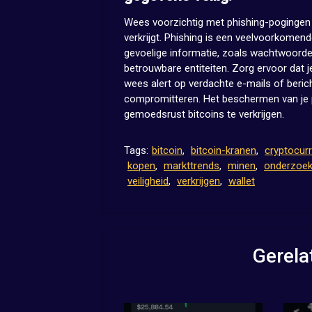
Wees voorzichtig met phishing-pogingen e
verkrijgt. Phishing is een veelvoorkomen
gevoelige informatie, zoals wachtwoorden 
betrouwbare entiteiten. Zorg ervoor dat j
wees alert op verdachte e-mails of beri
compromitteren. Het beschermen van je p
gemoedsrust bitcoins te verkrijgen.
Tags:
bitcoin
,
bitcoin-kranen
,
cryptocur
kopen
,
markttrends
,
minen
,
onderzoek
veiligheid
,
verkrijgen
,
wallet
Gerela