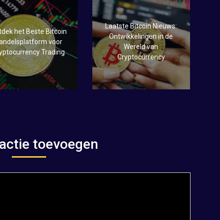
Laatste Bitcoin Nieuws:
dek het Beste Bitcoin
Ontwikkelingen in de
andelsplatform voor
Wereld van
yptocurrency Trading
Cryptocurrency
actie toevoegen