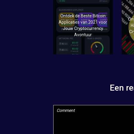
Ontdek de Beste Bitcoin
Ont
Applicaties van 2021 voor
H
Jouw Cryptocurrency
Cr
Avontuur
Een re