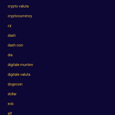
crypto valuta
cryptocurrency
cz
dash
dash coin
dia
digitale munten
digitale valuta
dogecoin
dollar
ecb
elf