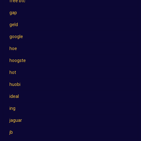
free btc
gap
geld
google
hoe
hoogste
hot
huobi
ideal
ing
jaguar
jb