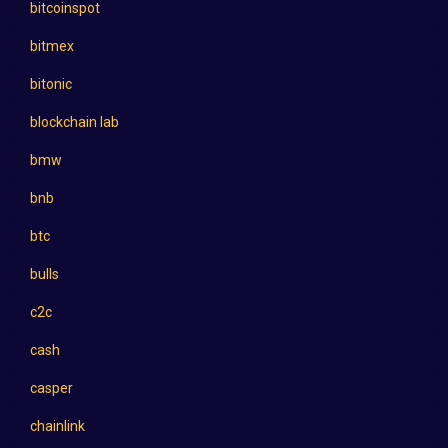
bitcoinspot
bitmex
bitonic
blockchain lab
bmw
bnb
btc
bulls
c2c
cash
casper
chainlink