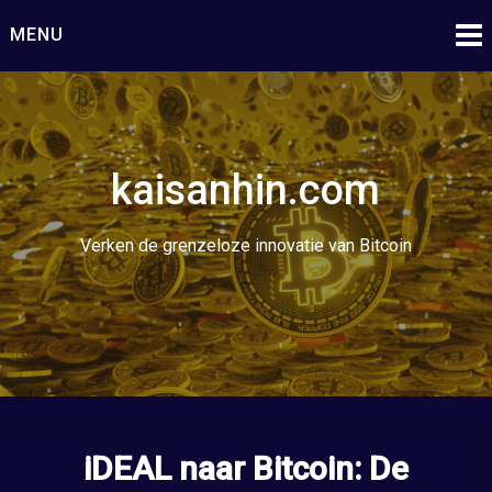
Ga
MENU
naar
de
inhoud
kaisanhin.com
Verken de grenzeloze innovatie van Bitcoin
iDEAL naar Bitcoin: De