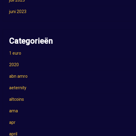
juli 2023
juni 2023
Categorieën
1 euro
2020
abn amro
aeternity
altcoins
ama
apr
april