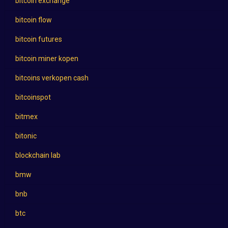
bitcoin exchange
bitcoin flow
bitcoin futures
bitcoin miner kopen
bitcoins verkopen cash
bitcoinspot
bitmex
bitonic
blockchain lab
bmw
bnb
btc