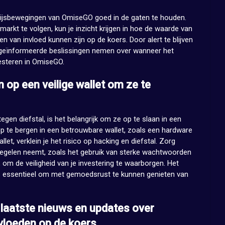
prijsbewegingen van OmiseGO goed in de gaten te houden.
arkt te volgen, kun je inzicht krijgen in hoe de waarde van
 van invloed kunnen zijn op de koers. Door alert te blijven
r geïnformeerde beslissingen nemen over wanneer het
vesteren in OmiseGO.
p een veilige wallet om ze te
n diefstal, is het belangrijk om ze op te slaan in een
p te bergen in een betrouwbare wallet, zoals een hardware
let, verklein je het risico op hacking en diefstal. Zorg
tregelen neemt, zoals het gebruik van sterke wachtwoorden
, om de veiligheid van je investering te waarborgen. Het
s essentieel om met gemoedsrust te kunnen genieten van
laatste nieuws en updates over
loeden op de koers.