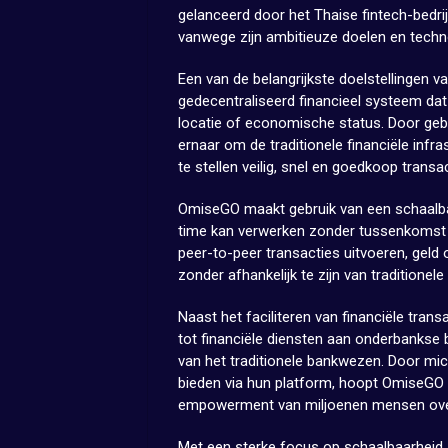
gelanceerd door het Thaise fintech-bedri
vanwege zijn ambitieuze doelen en techn
Een van de belangrijkste doelstellingen 
gedecentraliseerd financieel systeem dat
locatie of economische status. Door geb
ernaar om de traditionele financiële infr
te stellen veilig, snel en goedkoop transac
OmiseGO maakt gebruik van een schaalbare
time kan verwerken zonder tussenkomst 
peer-to-peer transacties uitvoeren, geld
zonder afhankelijk te zijn van traditionele 
Naast het faciliteren van financiële tran
tot financiële diensten aan onderbanks
van het traditionele bankwezen. Door mic
bieden via hun platform, hoopt OmiseGO 
empowerment van miljoenen mensen over
Met een sterke focus op schaalbaarheid, i