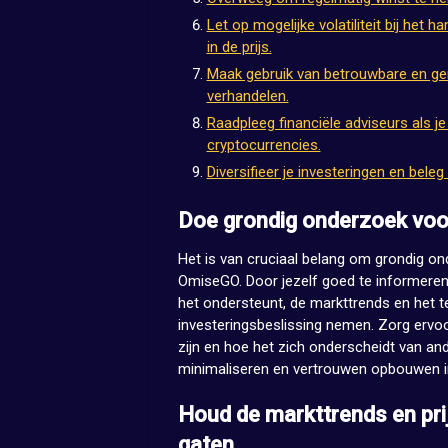
Let op mogelijke volatiliteit bij h
in de prijs.
Maak gebruik van betrouwbare en g
verhandelen.
Raadpleeg financiële adviseurs als j
cryptocurrencies.
Diversifieer je investeringen en beleg 
Doe grondig onderzoek voor
Het is van cruciaal belang om grondig ond
OmiseGO. Door jezelf goed te informeren 
het ondersteunt, de markttrends en het 
investeringsbeslissing nemen. Zorg ervoor
zijn en hoe het zich onderscheidt van and
minimaliseren en vertrouwen opbouwen in
Houd de markttrends en pr
gaten.