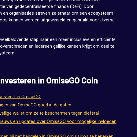
utie van gedecentraliseerde finance (DeFi). Door
en en organisaties streven ze ernaar om een ecosysteem
loos kunnen worden uitgewisseld en gebruikt voor diverse
elbelovende stap naar een meer inclusieve en efficiënte
overschreden en iedereen gelijke kansen krijgt om deel te
ysteem.
 Investeren in OmiseGO Coin
vesteert in OmiseGO.
ngen van OmiseGO goed in de gaten.
ilige wallet om ze te beschermen tegen diefstal.
nieuws en updates over OmiseGO voor mogelijke invloeden
en bij het handelen in OmiseGO om risico’s te beperken.