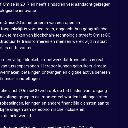
jf Omise in 2017 en heeft sindsdien veel aandacht gekregen
ologische innovatie.
van OmiseGO is het creëren van een open en
 toegankelijk is voor iedereen, ongeacht hun geografische
ruik te maken van blockchain-technologie streeft OmiseGO
astructuur te transformeren en mensen wereldwijd in staat
ties uit te voeren.
 en veilige blockchain-netwerk dat transacties in real-
van tussenpersonen. Hierdoor kunnen gebruikers directe
 overmaken, betalingen ontvangen en digitale activa beheren
financiële instellingen.
sacties, richt OmiseGO zich ook op het bieden van toegang
e bevolkingsgroepen die momenteel worden buitengesloten
robetalingen, leningen en andere financiële diensten aan te
bij te dragen aan de economische inclusie en
 de hele wereld.
nteroperabiliteit en veiligheid heeft OmiseGO zich