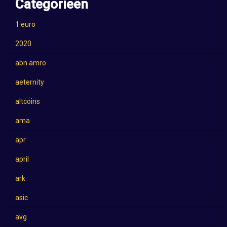
Categorieën
1 euro
2020
abn amro
aeternity
altcoins
ama
apr
april
ark
asic
avg