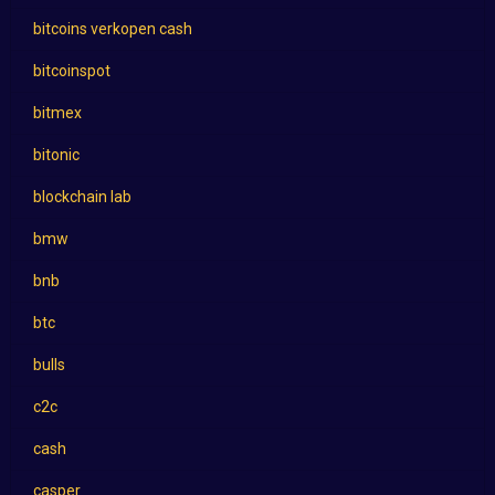
bitcoins verkopen cash
bitcoinspot
bitmex
bitonic
blockchain lab
bmw
bnb
btc
bulls
c2c
cash
casper