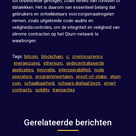
tot onbedoelde gevolgen, zoals verlies van fondsen of
datalekken. Het is daarom van essentieel belang dat
gebruikers en ontwikkelaars voorzorgsmaatregelen
nemen, zoals uitgebreide code-audits en
veiligheidscontroles, om de integriteit en veiligheid van
slimme contracten op het Qtum-netwerk te
waarborgen.
Tags:
bitcoin
,
blockchain
,
c
,
cryptocurrency
,
energiezuinig
,
ethereum
,
gedecentraliseerde
applicaties
,
innovatie
,
interoperabiliteit
,
node
operators
,
programmeertalen
,
proof-of-stake
,
qtum
coin
,
schaalbaarheid
,
schaars digitaal bezit
,
smart
contracts
,
solidity
,
transacties
Gerelateerde berichten