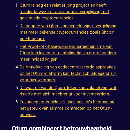
Qtum is nog een relatief jong project en heeft
minder bewezen trackrecord in vergelijking met
gevestigde cryptocurrencies.
De adoptie van Qtum kan beperkt zijn in vergelijking
met meer bekende cryptocurrencies zoals Bitcoin
en Ethereum.
Het Proof-of-Stake-consensusmechanisme van
Qtum kan leiden tot centralisatie als grote houders
meer invloed krijgen.
De ontwikkeling van gedecentraliseerde applicaties
op het Qtum-platform kan technisch uitdagend zijn
voor nieuwkomers.
De waarde van de Qtum-token kan volatiel zijn, wat
risico’s met zich meebrengt voor investeerders.
Er kunnen potentiële veiligheidsrisico’s bestaan bij
het gebruik van slimme contracten op het Qtum-
netwerk.
Qtum combineert betrouwbaarheid