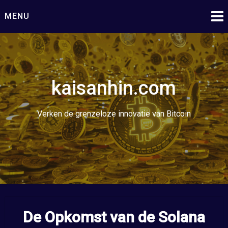
Ga
MENU
naar
de
inhoud
kaisanhin.com
Verken de grenzeloze innovatie van Bitcoin
De Opkomst van de Solana