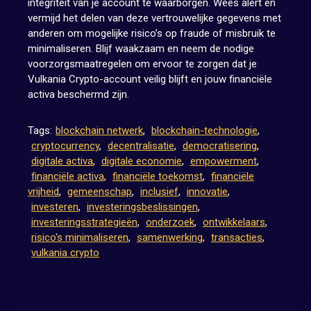
integriteit van je account te waarborgen. Wees alert en
vermijd het delen van deze vertrouwelijke gegevens met
anderen om mogelijke risico’s op fraude of misbruik te
minimaliseren. Blijf waakzaam en neem de nodige
voorzorgsmaatregelen om ervoor te zorgen dat je
Vulkania Crypto-account veilig blijft en jouw financiële
activa beschermd zijn.
Tags:
blockchain netwerk
,
blockchain-technologie
,
cryptocurrency
,
decentralisatie
,
democratisering
,
digitale activa
,
digitale economie
,
empowerment
,
financiële activa
,
financiële toekomst
,
financiële
vrijheid
,
gemeenschap
,
inclusief
,
innovatie
,
investeren
,
investeringsbeslissingen
,
investeringsstrategieën
,
onderzoek
,
ontwikkelaars
,
risico's minimaliseren
,
samenwerking
,
transacties
,
vulkania crypto