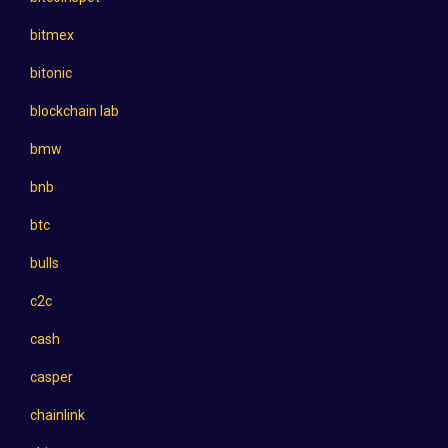
bitmex
bitonic
blockchain lab
bmw
bnb
btc
bulls
c2c
cash
casper
chainlink