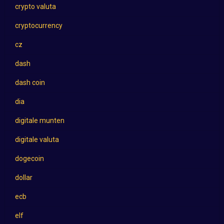
crypto valuta
cryptocurrency
cz
dash
dash coin
dia
digitale munten
digitale valuta
dogecoin
dollar
ecb
elf