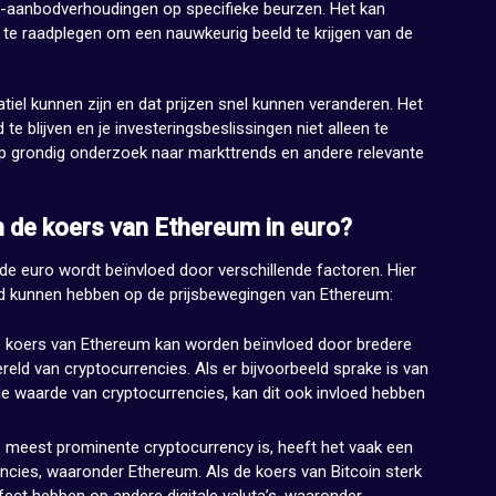
aag-aanbodverhoudingen op specifieke beurzen. Het kan
te raadplegen om een nauwkeurig beeld te krijgen van de
iel kunnen zijn en dat prijzen snel kunnen veranderen. Het
te blijven en je investeringsbeslissingen niet alleen te
p grondig onderzoek naar markttrends en andere relevante
 de koers van Ethereum in euro?
e euro wordt beïnvloed door verschillende factoren. Hier
loed kunnen hebben op de prijsbewegingen van Ethereum:
koers van Ethereum kan worden beïnvloed door bredere
eld van cryptocurrencies. Als er bijvoorbeeld sprake is van
de waarde van cryptocurrencies, kan dit ook invloed hebben
e meest prominente cryptocurrency is, heeft het vaak een
ncies, waaronder Ethereum. Als de koers van Bitcoin sterk
ffect hebben op andere digitale valuta’s, waaronder