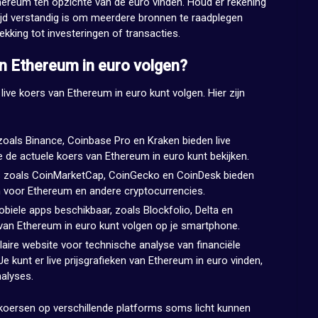
hereum ten opzichte van de euro vinden. Houd er rekening
tijd verstandig is om meerdere bronnen te raadplegen
kking tot investeringen of transacties.
an Ethereum in euro volgen?
 live koers van Ethereum in euro kunt volgen. Hier zijn
oals Binance, Coinbase Pro en Kraken bieden live
e de actuele koers van Ethereum in euro kunt bekijken.
s zoals CoinMarketCap, CoinGecko en CoinDesk bieden
en voor Ethereum en andere cryptocurrencies.
obiele apps beschikbaar, zoals Blockfolio, Delta en
 van Ethereum in euro kunt volgen op je smartphone.
laire website voor technische analyse van financiële
Je kunt er live prijsgrafieken van Ethereum in euro vinden,
alyses.
 koersen op verschillende platforms soms licht kunnen