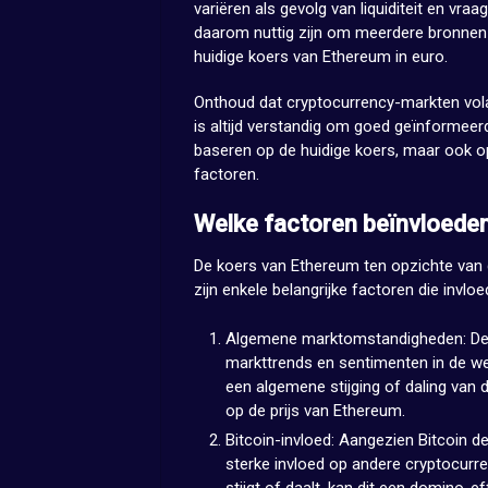
variëren als gevolg van liquiditeit en vr
daarom nuttig zijn om meerdere bronnen 
huidige koers van Ethereum in euro.
Onthoud dat cryptocurrency-markten volat
is altijd verstandig om goed geïnformeerd 
baseren op de huidige koers, maar ook o
factoren.
Welke factoren beïnvloeden
De koers van Ethereum ten opzichte van d
zijn enkele belangrijke factoren die inv
Algemene marktomstandigheden: De 
markttrends en sentimenten in de wer
een algemene stijging of daling van 
op de prijs van Ethereum.
Bitcoin-invloed: Aangezien Bitcoin d
sterke invloed op andere cryptocurre
stijgt of daalt, kan dit een domino-e