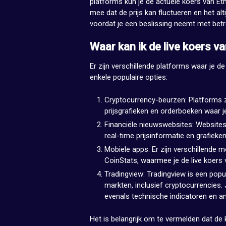
platforms kun je de actuele koers van Et
mee dat de prijs kan fluctueren en het al
voordat je een beslissing neemt met betre
Waar kan ik de live koers v
Er zijn verschillende platforms waar je de
enkele populaire opties:
Cryptocurrency-beurzen: Platforms z
prijsgrafieken en orderboeken waar j
Financiële nieuwswebsites: Website
real-time prijsinformatie en grafiek
Mobiele apps: Er zijn verschillende m
CoinStats, waarmee je de live koers
Tradingview: Tradingview is een popu
markten, inclusief cryptocurrencies. 
evenals technische indicatoren en an
Het is belangrijk om te vermelden dat de