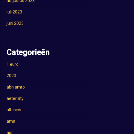
augustus 2023
juli 2023
juni 2023
Categorieën
1 euro
2020
abn amro
aeternity
altcoins
ama
apr