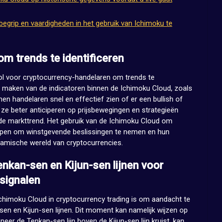
begrip en vaardigheden in het gebruik van Ichimoku te
m trends te identificeren
ol voor cryptocurrency-handelaren om trends te
te maken van de indicatoren binnen de Ichimoku Cloud, zoals
en handelaren snel en effectief zien of er een bullish of
 ze beter anticiperen op prijsbewegingen en strategieën
nde markttrend. Het gebruik van de Ichimoku Cloud om
helpen om winstgevende beslissingen te nemen en hun
namische wereld van cryptocurrencies.
enkan-sen en Kijun-sen lijnen voor
signalen
e Ichimoku Cloud in cryptocurrency trading is om aandacht te
en en Kijun-sen lijnen. Dit moment kan namelijk wijzen op
er de Tenkan-sen lijn boven de Kijun-sen lijn kruist, kan