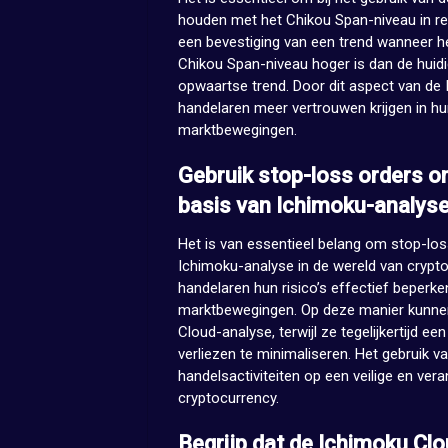
houden met het Chikou Span-niveau in rela
een bevestiging van een trend wanneer he
Chikou Span-niveau hoger is dan de huidig
opwaartse trend. Door dit aspect van de 
handelaren meer vertrouwen krijgen in hu
marktbewegingen.
Gebruik stop-loss orders om
basis van Ichimoku-analys
Het is van essentieel belang om stop-los
Ichimoku-analyse in de wereld van crypto
handelaren hun risico’s effectief beper
marktbewegingen. Op deze manier kunnen
Cloud-analyse, terwijl ze tegelijkertijd e
verliezen te minimaliseren. Het gebruik 
handelsactiviteiten op een veilige en ver
cryptocurrency.
Begrijp dat de Ichimoku Clo