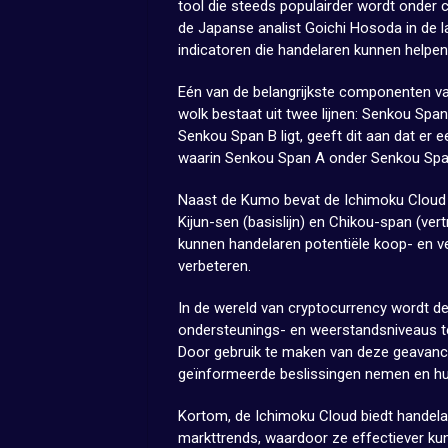
tool die steeds populairder wordt onder 
de Japanse analist Goichi Hosoda in de l
indicatoren die handelaren kunnen helpen
Eén van de belangrijkste componenten va
wolk bestaat uit twee lijnen: Senkou S
Senkou Span B ligt, geeft dit aan dat er e
waarin Senkou Span A onder Senkou Span 
Naast de Kumo bevat de Ichimoku Cloud 
Kijun-sen (basislijn) en Chikou-span (vert
kunnen handelaren potentiële koop- en ve
verbeteren.
In de wereld van cryptocurrency wordt de
ondersteunings- en weerstandsniveaus t
Door gebruik te maken van deze geavanc
geïnformeerde beslissingen nemen en hu
Kortom, de Ichimoku Cloud biedt handela
markttrends, waardoor ze effectiever ku