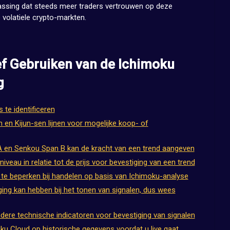
rassing dat steeds meer traders vertrouwen op deze
 volatiele crypto-markten.
ief Gebruiken van de Ichimoku
g
te identificeren
 en Kijun-sen lijnen voor mogelijke koop- of
 en Senkou Span B kan de kracht van een trend aangeven
veau in relatie tot de prijs voor bevestiging van een trend
 te beperken bij handelen op basis van Ichimoku-analyse
ging kan hebben bij het tonen van signalen, dus wees
re technische indicatoren voor bevestiging van signalen
ku Cloud op historische gegevens voordat u live gaat