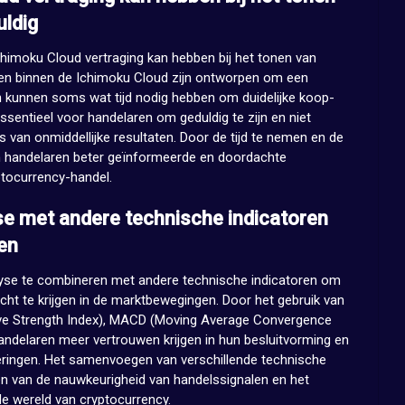
uldig
Ichimoku Cloud vertraging kan hebben bij het tonen van
oren binnen de Ichimoku Cloud zijn ontworpen om een
n kunnen soms wat tijd nodig hebben om duidelijke koop-
ssentieel voor handelaren om geduldig te zijn en niet
 van onmiddellijke resultaten. Door de tijd te nemen en de
en handelaren beter geïnformeerde en doordachte
ptocurrency-handel.
e met andere technische indicatoren
en
lyse te combineren met andere technische indicatoren om
icht te krijgen in de marktbewegingen. Door het gebruik van
tive Strength Index), MACD (Moving Average Convergence
andelaren meer vertrouwen krijgen in hun besluitvorming en
eringen. Het samenvoegen van verschillende technische
ren van de nauwkeurigheid van handelssignalen en het
de wereld van cryptocurrency.