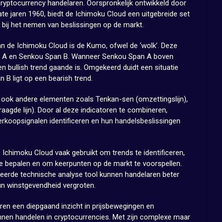
cryptocurrency handelaren. Oorspronkelijk ontwikkeld door
ate jaren 1960, biedt de Ichimoku Cloud een uitgebreide set
 bij het nemen van beslissingen op de markt.
n de Ichimoku Cloud is de Kumo, ofwel de ‘wolk’. Deze
pan A en Senkou Span B. Wanneer Senkou Span A boven
en bullish trend gaande is. Omgekeerd duidt een situatie
B ligt op een bearish trend.
ook andere elementen zoals Tenkan-sen (omzettingslijn),
raagde lijn). Door al deze indicatoren te combineren,
rkoopsignalen identificeren en hun handelsbeslissingen
 Ichimoku Cloud vaak gebruikt om trends te identificeren,
e bepalen en om keerpunten op de markt te voorspellen.
eerde technische analyse tool kunnen handelaren beter
n winstgevendheid vergroten.
ren een diepgaand inzicht in prijsbewegingen en
nnen handelen in cryptocurrencies. Met zijn complexe maar