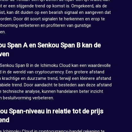
dat er een stijgende trend op komst is. Omgekeerd, als de
uist, kan dit duiden op een bearish signaal en aangeven dat
rden. Door dit soort signalen te herkennen en erop te
itvorming verbeteren en profiteren van gunstige
en.
ou Span A en Senkou Span B kan de
ven
Senkou Span B in de Ichimoku Cloud kan een waardevolle
nd in de wereld van cryptocurrency. Een grotere afstand
 krachtige en duurzame trend, terwijl een kleinere afstand
abiele trend. Door aandacht te besteden aan deze afstand
e technische analyse, kunnen handelaren beter inzicht
un besluitvorming verbeteren.
u Span-niveau in relatie tot de prijs
rend
de Ichimoku Cloud in cryptocurrency-handel rekening te