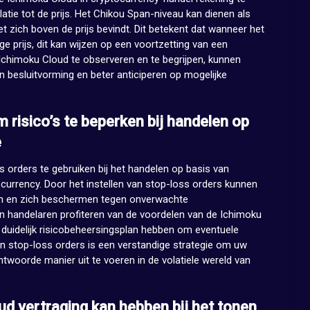
tie tot de prijs. Het Chikou Span-niveau kan dienen als
t zich boven de prijs bevindt. Dit betekent dat wanneer het
e prijs, dit kan wijzen op een voortzetting van een
Ichimoku Cloud te observeren en te begrijpen, kunnen
n besluitvorming en beter anticiperen op mogelijke
 risico’s te beperken bij handelen op
e
s orders te gebruiken bij het handelen op basis van
currency. Door het instellen van stop-loss orders kunnen
ken en zich beschermen tegen onverwachte
 handelaren profiteren van de voordelen van de Ichimoku
en duidelijk risicobeheersingsplan hebben om eventuele
van stop-loss orders is een verstandige strategie om uw
antwoorde manier uit te voeren in de volatiele wereld van
ud vertraging kan hebben bij het tonen