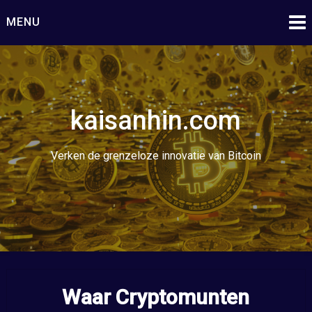
Ga
MENU
naar
de
inhoud
kaisanhin.com
Verken de grenzeloze innovatie van Bitcoin
Waar Cryptomunten