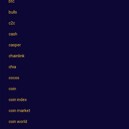
btc
bulls
c2c
cash
casper
chainlink
chia
cocos
coin
coin index
coin market
coin world