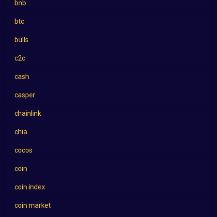
bnb
btc
bulls
c2c
cash
casper
chainlink
chia
cocos
coin
coin index
coin market