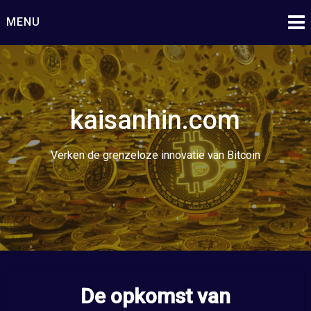
Ga
MENU
naar
de
inhoud
kaisanhin.com
Verken de grenzeloze innovatie van Bitcoin
De opkomst van