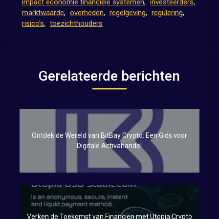
impact economie financiële systemen
,
investeerders
,
marktwaarde
,
overheden
,
regelgeving
,
regulering
,
risico's
,
toezichthouders
Gerelateerde berichten
Ontdek de Wereld van BitBay Crypto: Een Gids voor
Digitale Activahandel
Verken de Toekomst van Financiën met Utopia Crypto