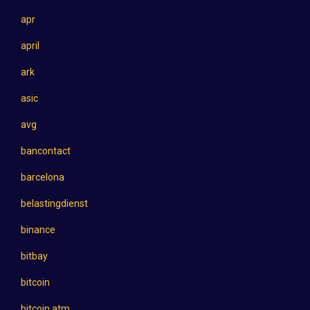
apr
april
ark
asic
avg
bancontact
barcelona
belastingdienst
binance
bitbay
bitcoin
bitcoin atm