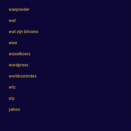
waspoeder
wat
wat zijn bitcoins
wise
wisselkoers
wordpress
worldcoinindex
wtc
xrp
yahoo