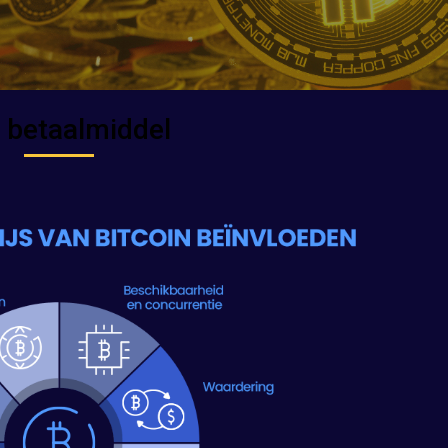
:
betaalmiddel