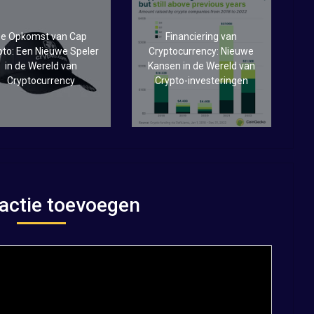
e Opkomst van Cap
Financiering van
pto: Een Nieuwe Speler
Cryptocurrency: Nieuwe
in de Wereld van
Kansen in de Wereld van
Cryptocurrency
Crypto-investeringen
actie toevoegen