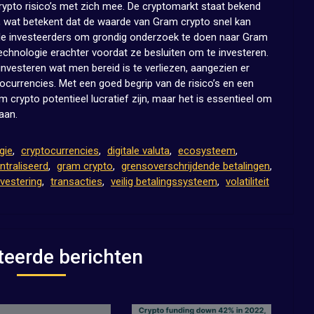
rypto risico’s met zich mee. De cryptomarkt staat bekend
id, wat betekent dat de waarde van Gram crypto snel kan
tiële investeerders om grondig onderzoek te doen naar Gram
chnologie erachter voordat ze besluiten om te investeren.
investeren wat men bereid is te verliezen, aangezien er
tocurrencies. Met een goed begrip van de risico’s en een
crypto potentieel lucratief zijn, maar het is essentieel om
aan.
gie
,
cryptocurrencies
,
digitale valuta
,
ecosysteem
,
ntraliseerd
,
gram crypto
,
grensoverschrijdende betalingen
,
nvestering
,
transacties
,
veilig betalingssysteem
,
volatiliteit
teerde berichten