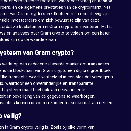
d door verschillende factoren, waaronder vraag en aanbod
rders, en de algemene prestaties van de cryptomarkt. Net
aarde van Gram crypto sterk fluctueren en onderhevig zijn
otentiële investeerders om zich bewust te zijn van deze
ordat ze besluiten om in Gram crypto te investeren. Het is
uws en analyses over Gram crypto te volgen om een beter
nvloed zijn op de waarde ervan.
systeem van Gram crypto?
 werkt op een gedecentraliseerde manier om transacties
tie is de blockchain van Gram crypto een digitaal grootboek
t. Elke transactie wordt vastgelegd in een blok dat vervolgens
d, waardoor een onveranderlijke en transparante
 Het systeem maakt gebruik van geavanceerde
teit en beveiliging van de gegevens te waarborgen,
nsacties kunnen uitvoeren zonder tussenkomst van derden.
 veilig?
n in Gram crypto veilig is. Zoals bij elke vorm van