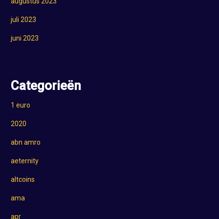
augustus 2023
juli 2023
juni 2023
Categorieën
1 euro
2020
abn amro
aeternity
altcoins
ama
apr