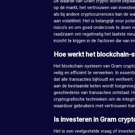
De waarde van Gram crypto wordt bepaal
op de markt, het vertrouwen van investee
als bij andere cryptocurrencies kan de w
aan volatiliteit. Het is belangrijk voor p
risico’s en om goed onderzoek te doen vo
raadzaam om regelmatig het laatste nie
inzicht te krijgen in de factoren die van i
Hoe werkt het blockchain-
Het blockchain-systeem van Gram crypto
veilig en efficiënt te verwerken. In essen
dat alle transacties bijhoudt en verifieer
aan de bestaande keten wordt toegevoeg
geschiedenis van transacties ontstaat.
cryptografische technieken om de integri
waardoor gebruikers met vertrouwen tra
Is investeren in Gram crypto
Het is een veelgestelde vraag of investere