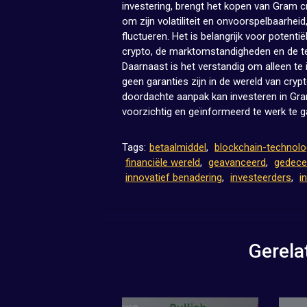
investering, brengt het kopen van Gram c
om zijn volatiliteit en onvoorspelbaarhe
fluctueren. Het is belangrijk voor poten
crypto, de marktomstandigheden en de te
Daarnaast is het verstandig om alleen te 
geen garanties zijn in de wereld van cryp
doordachte aanpak kan investeren in Gram 
voorzichtig en geïnformeerd te werk te g
Tags:
betaalmiddel
,
blockchain-technolo
financiële wereld
,
geavanceerd
,
gedece
innovatief benadering
,
investeerders
,
i
Gerela