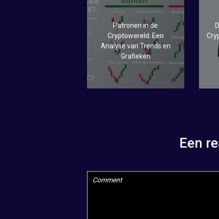
Patronen in de
D
Cryptowereld: Een
Cry
Analyse van Trends en
Grafieken
Een re