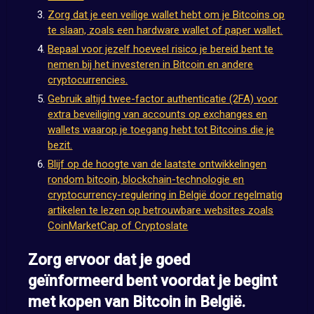
Zorg dat je een veilige wallet hebt om je Bitcoins op
te slaan, zoals een hardware wallet of paper wallet.
Bepaal voor jezelf hoeveel risico je bereid bent te
nemen bij het investeren in Bitcoin en andere
cryptocurrencies.
Gebruik altijd twee-factor authenticatie (2FA) voor
extra beveiliging van accounts op exchanges en
wallets waarop je toegang hebt tot Bitcoins die je
bezit.
Blijf op de hoogte van de laatste ontwikkelingen
rondom bitcoin, blockchain-technologie en
cryptocurrency-regulering in België door regelmatig
artikelen te lezen op betrouwbare websites zoals
CoinMarketCap of Cryptoslate
Zorg ervoor dat je goed
geïnformeerd bent voordat je begint
met kopen van Bitcoin in België.