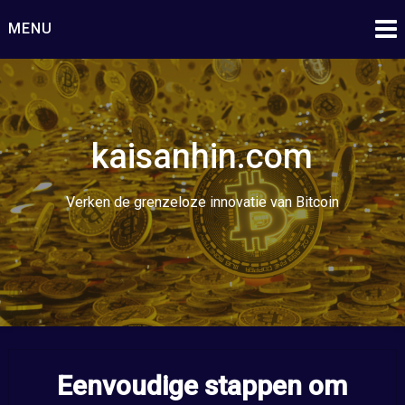
Ga
MENU
naar
de
inhoud
kaisanhin.com
Verken de grenzeloze innovatie van Bitcoin
Eenvoudige stappen om