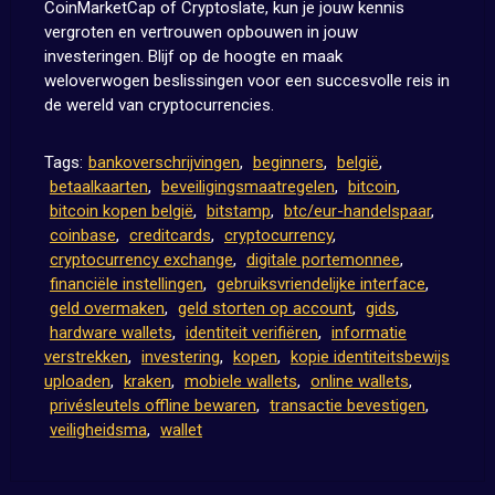
CoinMarketCap of Cryptoslate, kun je jouw kennis
vergroten en vertrouwen opbouwen in jouw
investeringen. Blijf op de hoogte en maak
weloverwogen beslissingen voor een succesvolle reis in
de wereld van cryptocurrencies.
Tags:
bankoverschrijvingen
,
beginners
,
belgië
,
betaalkaarten
,
beveiligingsmaatregelen
,
bitcoin
,
bitcoin kopen belgië
,
bitstamp
,
btc/eur-handelspaar
,
coinbase
,
creditcards
,
cryptocurrency
,
cryptocurrency exchange
,
digitale portemonnee
,
financiële instellingen
,
gebruiksvriendelijke interface
,
geld overmaken
,
geld storten op account
,
gids
,
hardware wallets
,
identiteit verifiëren
,
informatie
verstrekken
,
investering
,
kopen
,
kopie identiteitsbewijs
uploaden
,
kraken
,
mobiele wallets
,
online wallets
,
privésleutels offline bewaren
,
transactie bevestigen
,
veiligheidsma
,
wallet