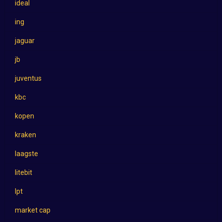
ideal
ing
jaguar
jb
juventus
kbc
kopen
kraken
laagste
litebit
lpt
market cap