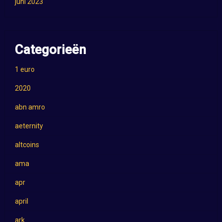
juni 2023
Categorieën
1 euro
2020
abn amro
aeternity
altcoins
ama
apr
april
ark