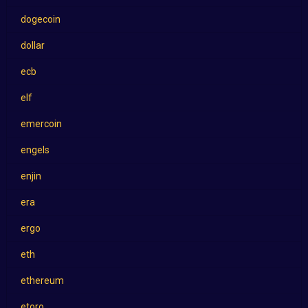
dogecoin
dollar
ecb
elf
emercoin
engels
enjin
era
ergo
eth
ethereum
etoro