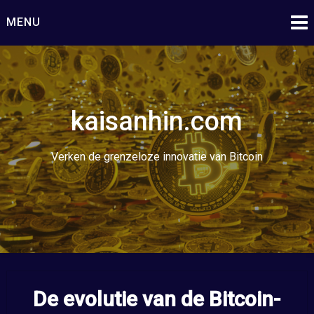
Ga
MENU
naar
de
inhoud
kaisanhin.com
Verken de grenzeloze innovatie van Bitcoin
De evolutie van de Bitcoin-