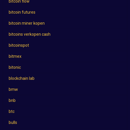
bitcoin flow
bitcoin futures
bitcoin miner kopen
bitcoins verkopen cash
bitcoinspot
bitmex
bitonic
blockchain lab
bmw
bnb
btc
bulls