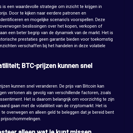
 is een waardevolle strategie om inzicht te krijgen in
ijs. Door te kijken naar eerdere patronen en
dentificeren en mogelijke scenario’s voorspellen. Deze
loverwogen beslissingen over het kopen, verkopen of
 aan een beter begrip van de dynamiek van de markt. Het is
storische prestaties geen garantie bieden voor toekomstig
zichten verschaffen bij het handelen in deze volatiele
iliteit; BTC-prijzen kunnen snel
ijzen kunnen snel veranderen. De prijs van Bitcoin kan
gen vertonen als gevolg van verschillende factoren, zoals
ssentiment. Het is daarom belangrijk om voorzichtig te zijn
epaard gaan met de volatiliteit van de cryptomarkt. Het is
 te overwegen en alleen geld te beleggen dat je bereid bent
e prijsschommelingen.
esteer alleen wat je kunt missen.