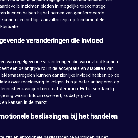
ardevolle inzichten bieden in mogelijke toekomstige
toren kunnen helpen bij het nemen van geïnformeerde
en kunnen een nuttige aanvulling zijn op fundamentele
tsituatie.
lgevende veranderingen die invloed
jven van regelgevende veranderingen die van invloed kunnen
peelt een belangrijke rol in de acceptatie en stabiliteit van
eleidsmaatregelen kunnen aanzienlijke invloed hebben op de
tes over regelgeving te volgen, kun je beter anticiperen op
teringsbeslissingen hierop afstemmen. Het is verstandig
geving waarin Bitcoin opereert, zodat je goed
’s en kansen in de markt.
motionele beslissingen bij het handelen
te zijn en emotionele beslissingen te vermijden bij het