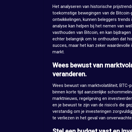
Het analyseren van historische prijstrends
toekomstige bewegingen van de Bitcoin-pr
ontwikkelingen, kunnen beleggers trends i
analyse kan helpen bij het nemen van we
vasthouden van Bitcoin, en kan bijdragen
echter belangrijk om te onthouden dat hi
succes, maar het kan zeker waardevolle in
markt.
Wees bewust van marktvolat
veranderen.
Wees bewust van marktvolatiliteit; BTC-pr
binnen korte tijd aanzienlijke schommelin
marktnieuws, regelgeving en investeerder
en je bewust te zijn van de risico’s die g
verstandig om je investeringen zorgvuldig
te verliezen in het geval van onverwacht
Stel een budget vast en inv