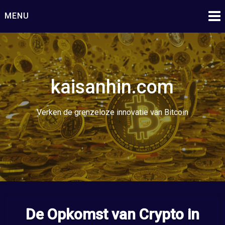
Ga
MENU
naar
de
inhoud
kaisanhin.com
Verken de grenzeloze innovatie van Bitcoin
De Opkomst van Crypto in