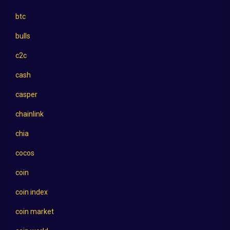
btc
bulls
c2c
cash
casper
chainlink
chia
cocos
coin
coin index
coin market