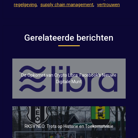
regelgeving
,
supply chain management
,
vertrouwen
Gerelateerde berichten
De Opkomst van Crypto Libra: Facebook’s Nieuwe
Digitale Munt
RKSV NEO: Trots op Historie en Toekomstvisie