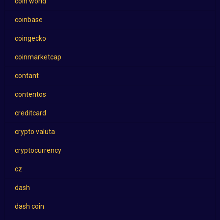
coin world
coinbase
coingecko
coinmarketcap
contant
contentos
creditcard
crypto valuta
cryptocurrency
cz
dash
dash coin