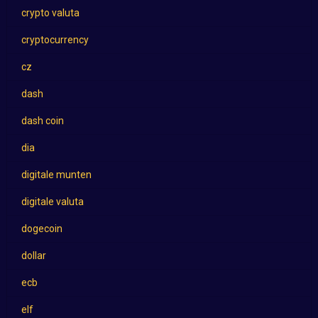
crypto valuta
cryptocurrency
cz
dash
dash coin
dia
digitale munten
digitale valuta
dogecoin
dollar
ecb
elf