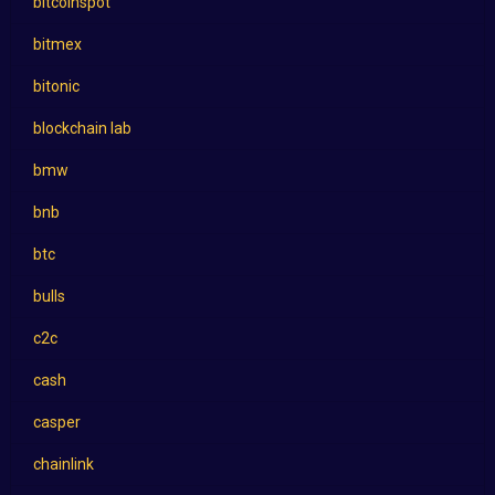
bitcoinspot
bitmex
bitonic
blockchain lab
bmw
bnb
btc
bulls
c2c
cash
casper
chainlink