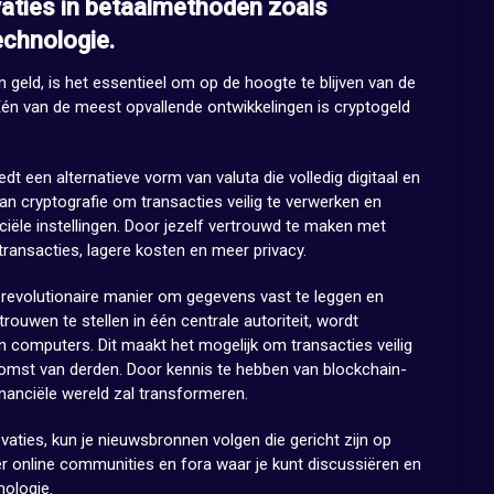
vaties in betaalmethoden zoals
echnologie.
 geld, is het essentieel om op de hoogte te blijven van de
Eén van de meest opvallende ontwikkelingen is cryptogeld
dt een alternatieve vorm van valuta die volledig digitaal en
an cryptografie om transacties veilig te verwerken en
anciële instellingen. Door jezelf vertrouwd te maken met
 transacties, lagere kosten en meer privacy.
 revolutionaire manier om gegevens vast te leggen en
rtrouwen te stellen in één centrale autoriteit, wordt
n computers. Dit maakt het mogelijk om transacties veilig
komst van derden. Door kennis te hebben van blockchain-
inanciële wereld zal transformeren.
aties, kun je nieuwsbronnen volgen die gericht zijn op
 er online communities en fora waar je kunt discussiëren en
nologie.