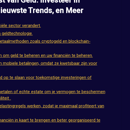
t van Geld: Investeer in
Nieuwste Trends, en Meer
ciële sector verandert.
n geldtechnologie.
 betaalmethoden zoals cryptogeld en blockchain-
n om geld te beheren en uw financiën te beheren.
n mobiele betalingen, omdat ze kwetsbaar zijn voor
 op te slaan voor toekomstige investeringen of
metalen of echte estate om je vermogen te beschermen
iteit .
lastingregels werken, zodat je maximaal profiteert van
anciën in kaart te brengen en beter georganiseerd te