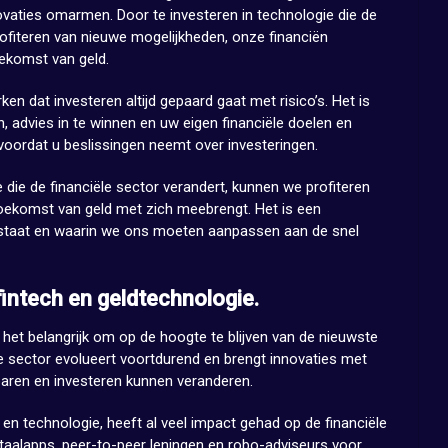
novaties omarmen. Door te investeren in technologie die de
rofiteren van nieuwe mogelijkheden, onze financiën
ekomst van geld.
en dat investeren altijd gepaard gaat met risico’s. Het is
 advies in te winnen en uw eigen financiële doelen en
voordat u beslissingen neemt over investeringen.
 die de financiële sector verandert, kunnen we profiteren
oekomst van geld met zich meebrengt. Het is een
l staat en waarin we ons moeten aanpassen aan de snel
fintech en geldtechnologie.
 het belangrijk om op de hoogte te blijven van de nieuwste
ze sector evolueert voortdurend en brengt innovaties met
paren en investeren kunnen veranderen.
en technologie, heeft al veel impact gehad op de financiële
taalapps, peer-to-peer leningen en robo-adviseurs voor